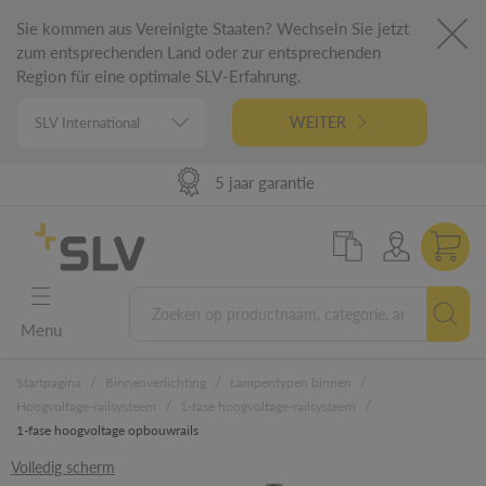
Sie kommen aus Vereinigte Staaten? Wechseln Sie jetzt
zum entsprechenden Land oder zur entsprechenden
Region für eine optimale SLV-Erfahrung.
WEITER
98% uit voorraad leverbaar
Hoge leverprestaties
German Engineering
5 jaar garantie
Menu
/
/
/
Startpagina
Binnenverlichting
Lampentypen binnen
/
/
Hoogvoltage-railsysteem
1-fase hoogvoltage-railsysteem
1-fase hoogvoltage opbouwrails
Volledig scherm