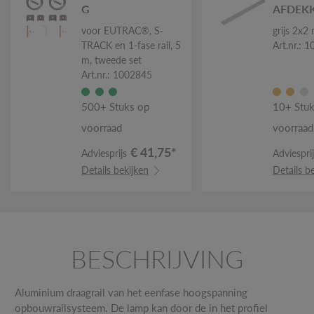
G
AFDEK
voor EUTRAC®, S-
grijs 2x2
TRACK en 1-fase rail, 5
Art.nr.: 
m, tweede set
Art.nr.: 1002845
500+ Stuks op
10+ Stuk
voorraad
voorraad
€ 41,75*
Adviesprijs
Adviesprij
Details bekijken
Details b
BESCHRIJVING
Aluminium draagrail van het eenfase hoogspanning
opbouwrailsysteem. De lamp kan door de in het profiel