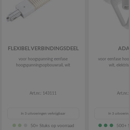
FLEXIBEL VERBINDINGSDEEL
ADA
voor hoogspanning eenfase
voor eenfase hoog
hoogspanningsopbouwrail, wit
wit, elektri
Art.nr.: 143111
Art.nr.
In 3 uitvoeringen verkrijgbaar
In 3 uitvoerin
50+ Stuks op voorraad
500+ S