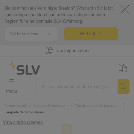
Sie kommen aus Vereinigte Staaten? Wechseln Sie jetzt
zum entsprechenden Land oder zur entsprechenden
Region für eine optimale SLV-Erfahrung.
WEITER
98% Disponibilità prodotti
Progettato in Germania
Consegne veloci
5 letna garancija
Menu
/
/
/
Pagina iniziale
Apparecchi per esterni
Tipi di apparecchi per esterni
Lampade da terra esterne
Vista a tutto schermo