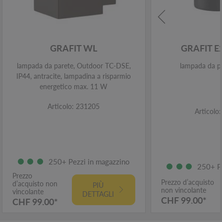
GRAFIT WL
GRAFIT 
lampada da parete, Outdoor TC-DSE,
lampada da pa
IP44, antracite, lampadina a risparmio
energetico max. 11 W
Articolo: 231205
Articolo
250+ Pezzi in magazzino
250+ P
Prezzo
Prezzo d’acquisto
d’acquisto non
PIÙ
non vincolante
vincolante
DETTAGLI
CHF 99.00*
CHF 99.00*