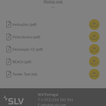
Mostrar mais
Instruções (pdf)
Ficha técnica (pdf)
Declaração CE (pdf)
REACh (pdf)
Tender Text (txt)
SLV Portugal
T (+351) 210 185 961
E
info@pt.slv.com