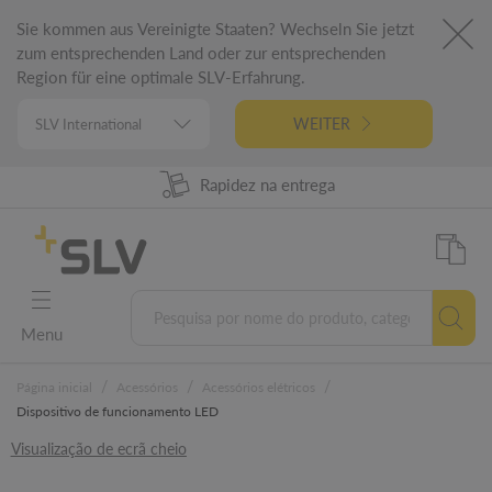
Sie kommen aus Vereinigte Staaten? Wechseln Sie jetzt
zum entsprechenden Land oder zur entsprechenden
Region für eine optimale SLV-Erfahrung.
WEITER
98% Disponibilidade dos produtos
Rapidez na entrega
Engenharia alemã
5 anos garantia
Menu
/
/
/
Página inicial
Acessórios
Acessórios elétricos
Dispositivo de funcionamento LED
Visualização de ecrã cheio