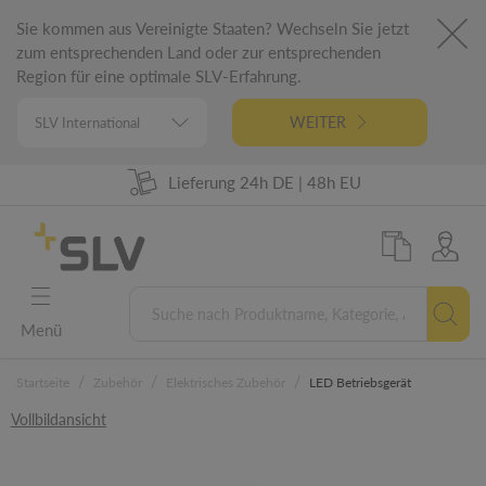
Sie kommen aus Vereinigte Staaten? Wechseln Sie jetzt
zum entsprechenden Land oder zur entsprechenden
Region für eine optimale SLV-Erfahrung.
WEITER
Lieferung 24h DE | 48h EU
98% Warenverfügbarkeit
German Engineering
5 Jahre Garantie
Menü
/
/
/
Startseite
Zubehör
Elektrisches Zubehör
LED Betriebsgerät
Vollbildansicht