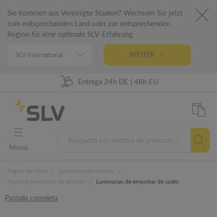
Sie kommen aus Vereinigte Staaten? Wechseln Sie jetzt
zum entsprechenden Land oder zur entsprechenden
Region für eine optimale SLV-Erfahrung.
WEITER
98% de disponibilidad de las mercancías
Entrega 24h DE | 48h EU
Ingeniería alemana
5 años de garantía
Menú
/
/
Página de inicio
Luminarias de exterior
/
Tipos de luminarias de exterior
Luminarias de empotrar de suelo
Pantalla completa