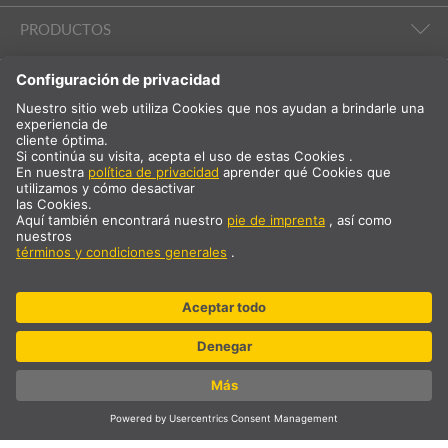
PRODUCTOS
ILUMINACIÓN AMBIENTAL
EMPRESA Y SERVICIO TÉCNICO
INTERNACIONAL
ES
España
Selección del país
* más 21 % de IVA y gastos de envío Precio solo para clientes
comerciales / registrados.
© SLV Germany 2026. All rights reserved
Configuración de las «cookies»
Protección de datos
Aviso legal
CGC