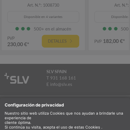
Art. N.º: 1008730
Art. N.º
Disponible en 4 variantes
Disponible e
500+ en el almacén
500+
PVP
182,00 €*
DETALLES
PVP
230,00 €*
SLV SPAIN
T 931 168 161
E
info@slv.es
PRODUCTOS
ILUMINACIÓN AMBIENTAL