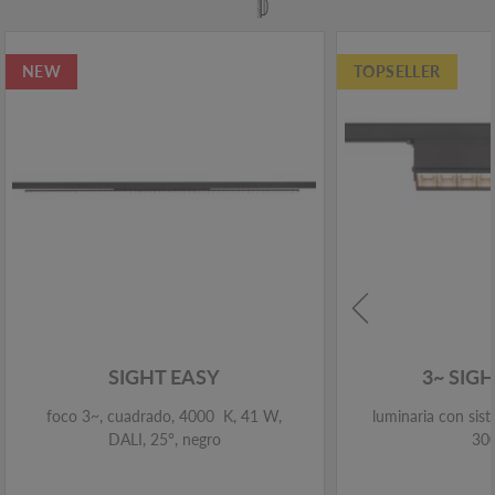
NEW
TOPSELLER
SIGHT EASY
3~ SIG
foco 3~, cuadrado, 4000 K, 41 W,
luminaria con sist
DALI, 25°, negro
30