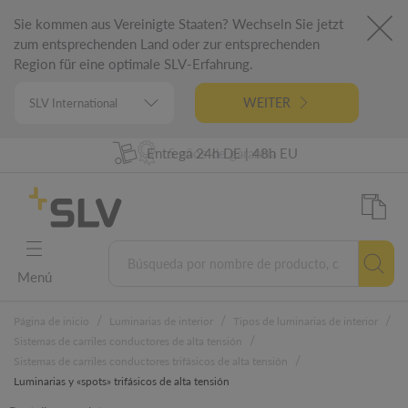
Sie kommen aus Vereinigte Staaten? Wechseln Sie jetzt
zum entsprechenden Land oder zur entsprechenden
Region für eine optimale SLV-Erfahrung.
WEITER
98% de disponibilidad de las mercancías
Entrega 24h DE | 48h EU
Ingeniería alemana
5 años de garantía
Menú
/
/
/
Página de inicio
Luminarias de interior
Tipos de luminarias de interior
/
Sistemas de carriles conductores de alta tensión
/
Sistemas de carriles conductores trifásicos de alta tensión
Luminarias y «spots» trifásicos de alta tensión