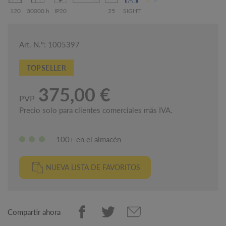
120
30000 h
IP20
25
SIGHT
Art. N.º: 1005397
TOPSELLER
375,00 €
PVP
Precio solo para clientes comerciales más IVA.
100+ en el almacén
NUEVA LISTA DE FAVORITOS
Compartir ahora