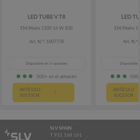
LED TUBE V T8
LED TU
EM/Mains 1200 16 W 830
EM/Mains 1
Art. N.º: 1007778
Art. N.º
Disponible en 3 variantes
Disponible e
500+ en el almacén
500+
ARTÍCULO
ARTÍCULO
SUCESOR
SUCESOR
SLV SPAIN
T 931 168 161