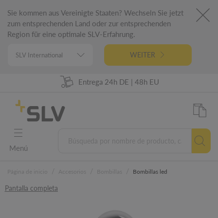
Sie kommen aus Vereinigte Staaten? Wechseln Sie jetzt
zum entsprechenden Land oder zur entsprechenden
Region für eine optimale SLV-Erfahrung.
WEITER
98% de disponibilidad de las mercancías
Entrega 24h DE | 48h EU
Ingeniería alemana
5 años de garantía
Menú
/
/
/
Página de inicio
Accesorios
Bombillas
Bombillas led
Pantalla completa