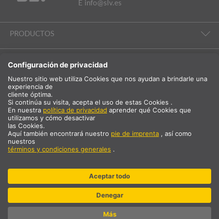
E
info@slv.es
PRODUCTOS
ILUMINACIÓN AMBIENTAL
EMPRESA Y SERVICIO TÉCNICO
INTERNACIONAL
ES
España
Selección del país
* más 21 % de IVA y gastos de envío Precio solo para clientes
comerciales / registrados.
© SLV Germany 2026. All rights reserved
Configuración de las «cookies»
Protección de datos