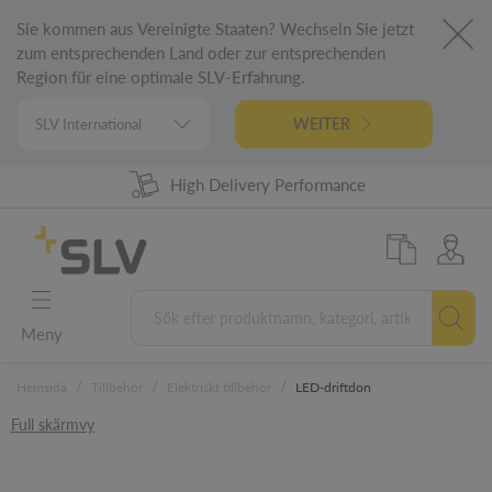
Sie kommen aus Vereinigte Staaten? Wechseln Sie jetzt
zum entsprechenden Land oder zur entsprechenden
Region für eine optimale SLV-Erfahrung.
WEITER
High Delivery Performance
98% Product Availability
German Engineering
5 Years Warranty
Meny
/
/
/
Hemsida
Tillbehör
Elektriskt tillbehör
LED-driftdon
Full skärmvy