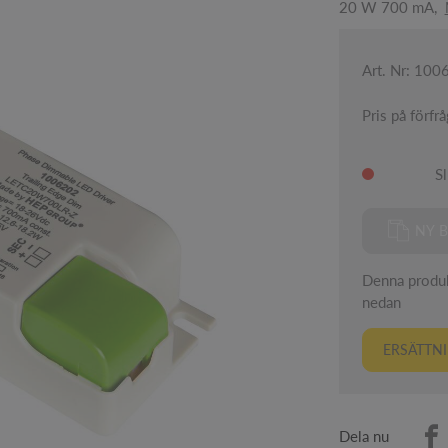
20 W 700 mA,
Art. Nr: 100
Pris på förfr
Sl
NY B
Denna produkt
nedan
ERSÄTTNI
Dela nu