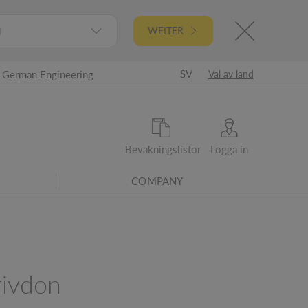
l
WEITER
SV
German Engineering
Val av land
Bevakningslistor
Logga in
COMPANY
ivdon