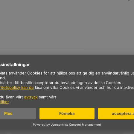
BESKRIVNING
konstantström på 700 mA.
TEKNISKA DATA