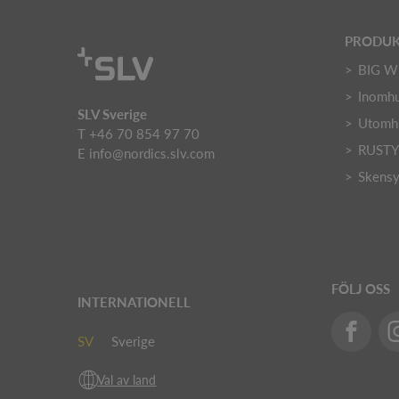
PRODUK
BIG W
Inomhu
SLV Sverige
Utomh
T +46 70 854 97 70
RUST
E
info@nordics.slv.com
Skens
FÖLJ OSS
INTERNATIONELL
SV
Sverige
Val av land