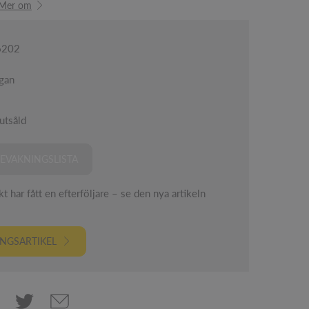
Mer om
6202
ågan
utsåld
EVAKNINGSLISTA
 har fått en efterföljare – se den nya artikeln
NGSARTIKEL