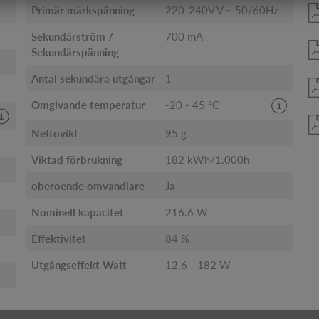
Primär märkspänning
220-240V V ~ 50/60Hz
Sekundärström /
700 mA
Sekundärspänning
Antal sekundära utgångar
1
Omgivande temperatur
-20 - 45 °C
Nettovikt
95 g
Viktad förbrukning
182 kWh/1.000h
oberoende omvandlare
Ja
Nominell kapacitet
216.6 W
Effektivitet
84 %
Utgångseffekt Watt
12.6 - 182 W