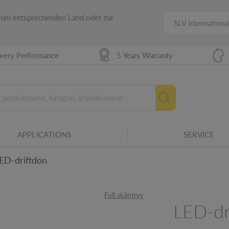
 zum entsprechenden Land oder zur
SLV Internationa
ivery Performance
5 Years Warranty
d bakre kant.
APPLICATIONS
SERVICE
ingens lämplighet för olika
ED-driftdon
Full skärmvy
ilj.
LED-dr
ljerna