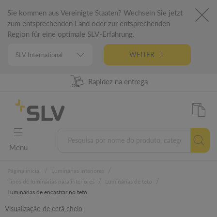
Sie kommen aus Vereinigte Staaten? Wechseln Sie jetzt
zum entsprechenden Land oder zur entsprechenden
Region für eine optimale SLV-Erfahrung.
WEITER
98% Disponibilidade dos produtos
Rapidez na entrega
Engenharia alemã
5 anos garantia
Menu
/
/
Página inicial
Luminárias interiores
/
/
Tipos de luminárias para interiores
Luminárias de teto
Luminárias de encastrar no teto
Visualização de ecrã cheio