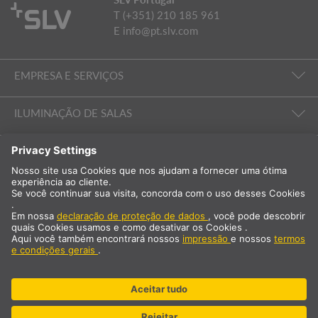
T (+351) 210 185 961
E
info@pt.slv.com
EMPRESA E SERVIÇOS
ILUMINAÇÃO DE SALAS
EMPRESA E SERVIÇOS
Internacional
PT
Portugal
Selecção do país
* acrescido de 23% de IVA e custos de envio Preço exclusivo para
clientes profissionais/registados.
© SLV Germany 2026. All rights reserved