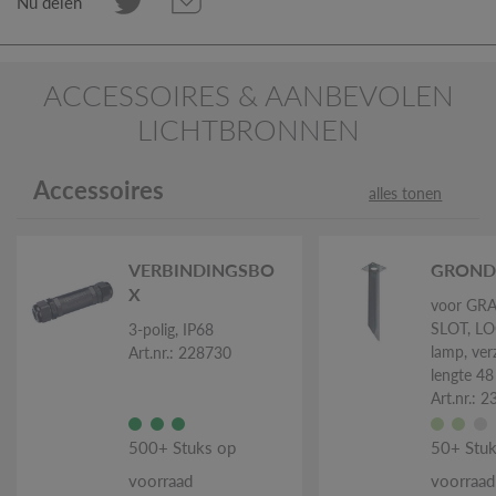
Nu delen
ACCESSOIRES & AANBEVOLEN
LICHTBRONNEN
Accessoires
alles tonen
VERBINDINGSBO
GROND
X
voor GRA
SLOT, LO
3-polig, IP68
lamp, verz
Art.nr.: 228730
lengte 4
Art.nr.: 
500+ Stuks op
50+ Stuk
voorraad
voorraad