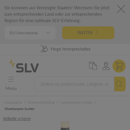
Sie kommen aus Vereinigte Staaten? Wechseln Sie jetzt
zum entsprechenden Land oder zur entsprechenden
Region für eine optimale SLV-Erfahrung.
WEITER
98% uit voorraad leverbaar
Hoge leverprestaties
German Engineering
5 jaar garantie
Menu
/
/
/
Startpagina
Buitenverlichting
Lampentypen buiten
Vloerlampen buiten
Volledig scherm