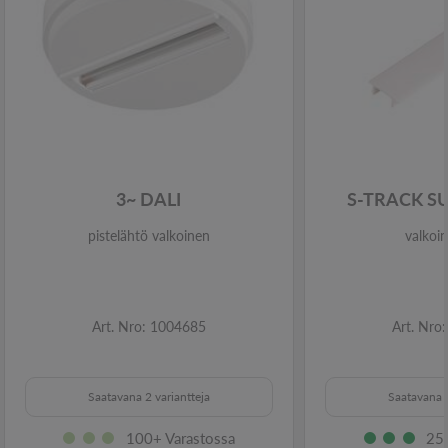
3~ DALI
S-TRACK S
pistelähtö valkoinen
valkoi
Art. Nro: 1004685
Art. Nro
Saatavana 2 variantteja
Saatavana 2
100+ Varastossa
250