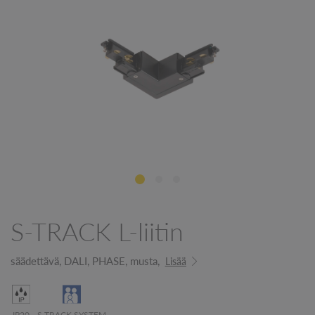
S-TRACK L-liitin
säädettävä, DALI, PHASE, musta,
Lisää
IP20
S-TRACK SYSTEM