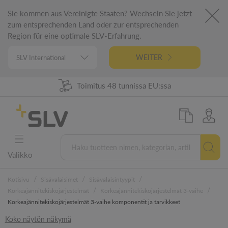
Sie kommen aus Vereinigte Staaten? Wechseln Sie jetzt
zum entsprechenden Land oder zur entsprechenden
Region für eine optimale SLV-Erfahrung.
WEITER
Toimitus 48 tunnissa EU:ssa
98 %:n tuotevalikoima
Saksalainen tekniikka
5 vuoden takuu
Valikko
/
/
/
Kotisivu
Sisävalaisimet
Sisävalaisintyypit
/
/
Korkeajännitekiskojärjestelmät
Korkeajännitekiskojärjestelmät 3-vaihe
Korkeajännitekiskojärjestelmät 3-vaihe komponentit ja tarvikkeet
Koko näytön näkymä