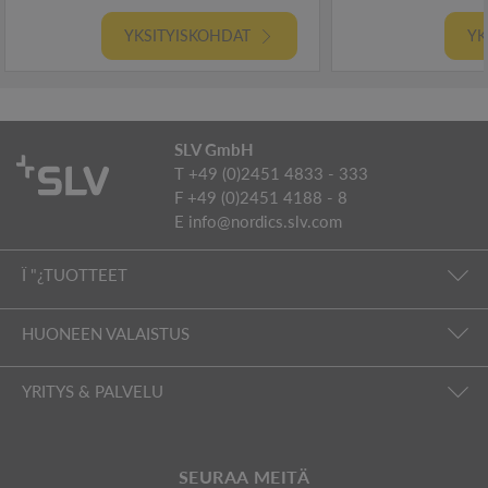
YKSITYISKOHDAT
YK
SLV GmbH
T +49 (0)2451 4833 - 333
F +49 (0)2451 4188 - 8
E
info@nordics.slv.com
Ï "¿TUOTTEET
HUONEEN VALAISTUS
YRITYS & PALVELU
SEURAA MEITÄ