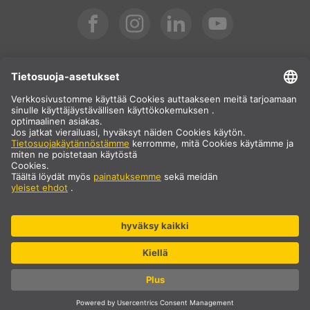
Kansainvälinen
FI
Suomi
Maavalinta
* Hinta ei sisällä arvonlisäveroa eikä toimituskuluja, jotka lisätään
oston yhteydessä.
** Ilmoitetut arvot ovat keskimääräisiä toimitusaikoja, ja ne
koskevat vakiotoimituksia Manner-Euroopassa edellyttäen, että
tilaus on vastaanotettu klo 13.00 mennessä. Suurikokoisilla
tuotteilla, kuten profiileilla ja kiskojärjestelmillä jne., voi olla
pidempi toimitusaika.
© SLV Germany 2026. Kaikki oikeudet pidätetään
Evästeasetukset
Tietosuoja
Oikeudellinen huomautus
Yleiset myyntiehdot