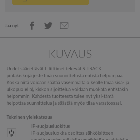
Jaa nyt
KUVAUS
Uudet säädettävät L-liittimet tekevät S-TRACK-
pintakiskojärjeste lmän suunnittelusta entistä helpompaa.
Koska niitä voidaan säätää vasemmalta oikealle (maa sisä- ja
ulkopuolella), kiskon sijoittelua voidaan muokata entistäkin
helpommin. Kahdesta tuotteesta tulee nyt yksi-tämä
helpottaa suunnittelua ja säästää myös tilaa varastossasi.
Tekninen yleiskatsaus
IP-suojausluokitus
IP-suojausluokka osoittaa sähkölaitteen
soveltuvuuden erilaisiin ympäristöolosuhteisiin.