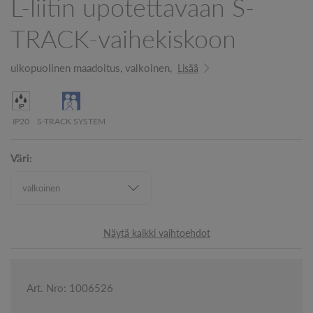
L-liitin upotettavaan S-
TRACK-vaihekiskoon
ulkopuolinen maadoitus, valkoinen,
Lisää
IP20
S-TRACK SYSTEM
Väri:
Näytä kaikki vaihtoehdot
Art. Nro: 1006526