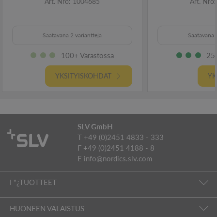
Art. Nro: 1004685
Art. Nro
Saatavana 2 variantteja
Saatavana 2
100+ Varastossa
250
YKSITYISKOHDAT
YK
SLV GmbH
T +49 (0)2451 4833 - 333
F +49 (0)2451 4188 - 8
E
info@nordics.slv.com
Ï "¿TUOTTEET
HUONEEN VALAISTUS