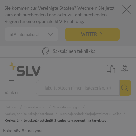
Sie kommen aus Vereinigte Staaten? Wechseln Sie jetzt
zum entsprechenden Land oder zur entsprechenden
Region für eine optimale SLV-Erfahrung.
WEITER
Toimitus 48 tunnissa EU:ssa
98 %:n tuotevalikoima
Saksalainen tekniikka
5 vuoden takuu
Valikko
/
/
/
Kotisivu
Sisävalaisimet
Sisävalaisintyypit
/
/
Korkeajännitekiskojärjestelmät
Korkeajännitekiskojärjestelmät 3-vaihe
Korkeajännitekiskojärjestelmät 3-vaihe komponentit ja tarvikkeet
Koko näytön näkymä