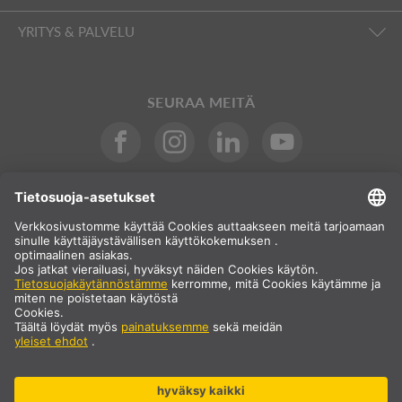
YRITYS & PALVELU
SEURAA MEITÄ
Kansainvälinen
FI
Suomi
Maavalinta
* Hinta ei sisällä arvonlisäveroa eikä toimituskuluja, jotka lisätään
oston yhteydessä.
** Ilmoitetut arvot ovat keskimääräisiä toimitusaikoja, ja ne
koskevat vakiotoimituksia Manner-Euroopassa edellyttäen, että
tilaus on vastaanotettu klo 13.00 mennessä. Suurikokoisilla
tuotteilla, kuten profiileilla ja kiskojärjestelmillä jne., voi olla
pidempi toimitusaika.