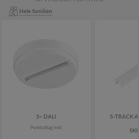
Hele familien
3~ DALI
S-TRACK 
Punktudtag hvid
SK