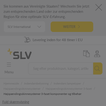
Sie kommen aus Vereinigte Staaten? Wechseln Sie jetzt
zum entsprechenden Land oder zur entsprechenden
Region für eine optimale SLV-Erfahrung.
WEITER
Levering inden for 48 timer i EU
Tysk ingeniørarbejde
98 % varelager
5 års garanti
Menu
/
/
/
Hjemmeside
Indendørsbelysning
Indendørs lampetyper
/
/
Højspændingsskinnesystemer
Højspændingsskinnesystemer 3-faset
Højspændingsskinnesystemer 3-faset komponenter og tilbehør
Fuld skærmvisning