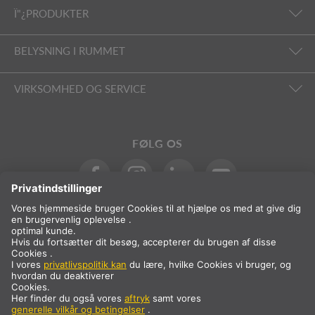
Ï"¿PRODUKTER
BELYSNING I RUMMET
VIRKSOMHED OG SERVICE
FØLG OS
International
DA
Danmark
Valg af land
* Prisen er eksklusive moms og fragt, som tilføjes ved køb.