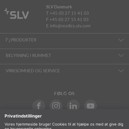
SLV Danmark
T +45 (0) 27 15 41 03
F +45 (0) 27 15 41 03
E
info@nordics.slv.com
Ï"¿PRODUKTER
BELYSNING I RUMMET
VIRKSOMHED OG SERVICE
FØLG OS
International