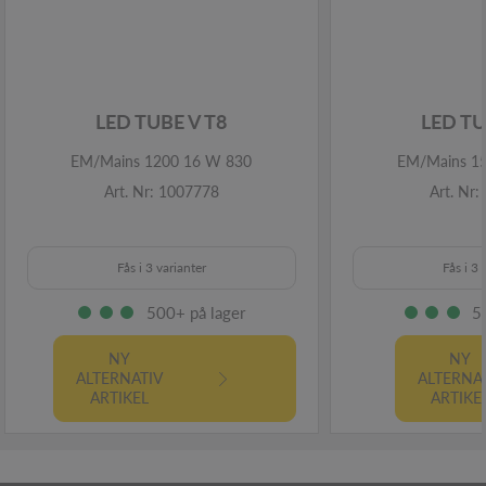
LED TUBE V T8
LED TU
EM/Mains 1200 16 W 830
EM/Mains 1
Art. Nr: 1007778
Art. Nr
Fås i 3 varianter
Fås i 3 
500+ på lager
5
NY
NY
ALTERNATIV
ALTERNA
ARTIKEL
ARTIKE