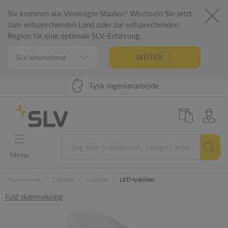
Sie kommen aus Vereinigte Staaten? Wechseln Sie jetzt
zum entsprechenden Land oder zur entsprechenden
Region für eine optimale SLV-Erfahrung.
WEITER
Levering inden for 48 timer i EU
Tysk ingeniørarbejde
98 % varelager
5 års garanti
Menu
/
/
/
Hjemmeside
Tilbehør
Lyskilder
LED-lyskilder
Fuld skærmvisning