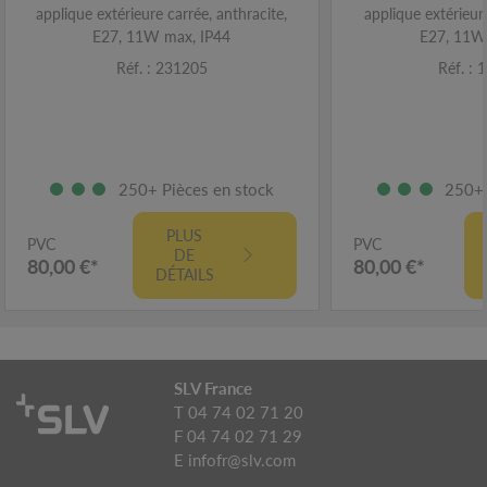
applique extérieure carrée, anthracite,
applique extérieur
E27, 11W max, IP44
E27, 11W
Réf. : 231205
Réf. :
250+ Pièces en stock
250+ 
PLUS
PVC
PVC
DE
80,00 €*
80,00 €*
DÉTAILS
SLV France
T 04 74 02 71 20
F 04 74 02 71 29
E
infofr@slv.com