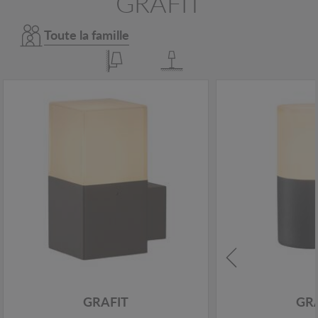
GRAFIT
Toute la famille
GRAFIT
GR