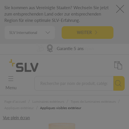
Sie kommen aus Vereinigte Staaten? Wechseln Sie jetzt
zum entsprechenden Land oder zur entsprechenden
Region für eine optimale SLV-Erfahrung.
WEITER
Disponibilité produit à 98%
Performance de livraison
Conception Allemande
Garantie 5 ans
Menu
/
/
/
Page d’accueil
Luminaires extérieurs
Types de luminaires extérieurs
/
Appliques extérieur
Appliques visibles extérieur
Vue plein écran