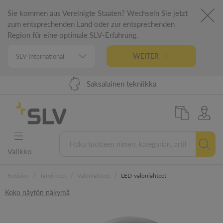
Sie kommen aus Vereinigte Staaten? Wechseln Sie jetzt
zum entsprechenden Land oder zur entsprechenden
Region für eine optimale SLV-Erfahrung.
WEITER
Toimitus 48 tunnissa EU:ssa
98 %:n tuotevalikoima
Saksalainen tekniikka
5 vuoden takuu
Valikko
/
/
/
Kotisivu
Tarvikkeet
Valonlähteet
LED-valonlähteet
Koko näytön näkymä