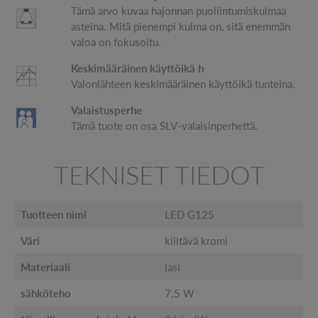
Tämä arvo kuvaa hajonnan puoliintumiskulmaa
asteina. Mitä pienempi kulma on, sitä enemmän
valoa on fokusoitu.
Keskimääräinen käyttöikä h
Valonlähteen keskimääräinen käyttöikä tunteina.
Valaistusperhe
Tämä tuote on osa SLV-valaisinperhettä.
TEKNISET TIEDOT
Tuotteen nimi
LED G125
Väri
kiiltävä kromi
Materiaali
lasi
sähköteho
7.5 W