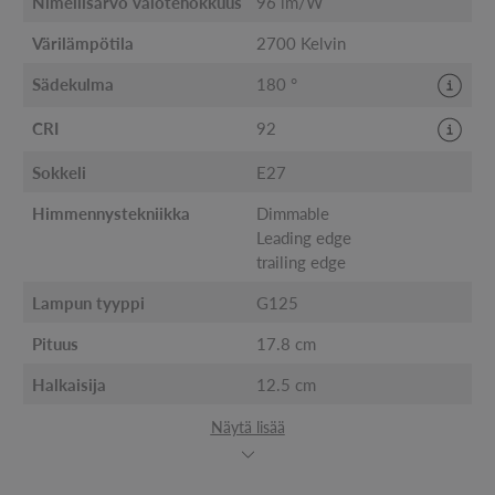
Nimellisarvo valotehokkuus
96 lm/W
Värilämpötila
2700 Kelvin
Sädekulma
180 °
CRI
92
Sokkeli
E27
Himmennystekniikka
Dimmable
Leading edge
trailing edge
Lampun tyyppi
G125
Pituus
17.8 cm
Halkaisija
12.5 cm
Näytä lisää