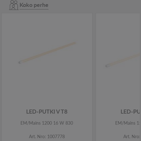
Koko perhe
LED-PUTKI V T8
LED-PU
EM/Mains 1200 16 W 830
EM/Mains 1
Art. Nro: 1007778
Art. Nro