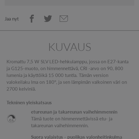
Jaa nyt
KUVAUS
Kromattu 7,5 W SLV LED-hehkulamppu, jossa on E27-kanta
ja G125-muoto, on himmennettävä, CRI -arvo on 90, 800
lumenia ja käyttöikä 15 000 tuntia. Tämän version
valokeilaku lma on 180°, ja sen lämpimän valkoinen väri on
2700 kelviniä.
Tekninen yleiskatsaus
etureunan ja takareunan vaihehimmennin
Tämä tuote on himmennettävissä etu- ja
takareunan vaihehimmennin.
Suora valaistus - puolikas valonheitinkulma