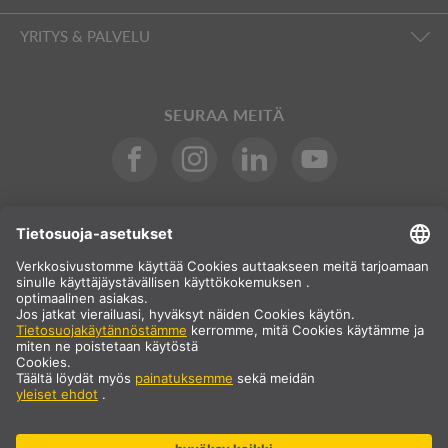
YRITYS & PALVELU
SEURAA MEITÄ
Kansainvälinen
FI
Suomi
Maavalinta
* Hinta ei sisällä arvonlisäveroa eikä toimituskuluja, jotka lisätään
oston yhteydessä.
** Ilmoitetut arvot ovat keskimääräisiä toimitusaikoja, ja ne
koskevat vakiotoimituksia Manner-Euroopassa edellyttäen, että
tilaus on vastaanotettu klo 13.00 mennessä. Suurikokoisilla
tuotteilla, kuten profiileilla ja kiskojärjestelmillä jne., voi olla
pidempi toimitusaika.