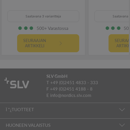
Saatavana 3 variantteja
Saatavana 3
500+ Varastossa
500
SEURAAJAN
SEURAA
ARTIKKELI
ARTIKK
SLV GmbH
T +49 (0)2451 4833 - 333
F +49 (0)2451 4188 - 8
E
info@nordics.slv.com
Ï "¿TUOTTEET
HUONEEN VALAISTUS