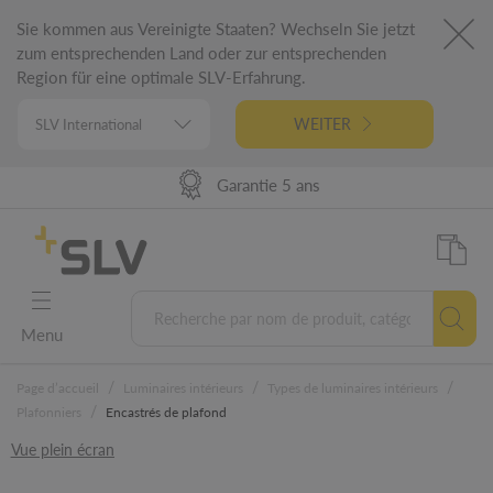
Sie kommen aus Vereinigte Staaten? Wechseln Sie jetzt
zum entsprechenden Land oder zur entsprechenden
Region für eine optimale SLV-Erfahrung.
WEITER
Disponibilité produit à 98%
Performance de livraison
Conception Allemande
Garantie 5 ans
Menu
/
/
/
Page d’accueil
Luminaires intérieurs
Types de luminaires intérieurs
/
Plafonniers
Encastrés de plafond
Vue plein écran