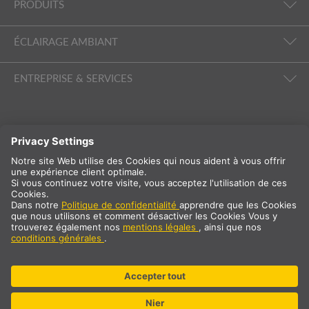
PRODUITS
ÉCLAIRAGE AMBIANT
ENTREPRISE & SERVICES
SUIVEZ-NOUS
International
FR
France
Sélection du pays
* TVA à 20 % et frais de port non inclus. Prix uniquement pour les
clients professionnels/enregistrés