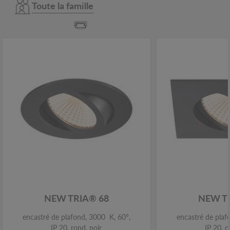
Toute la famille
NEW TRIA® 68
NEW T
encastré de plafond, 3000 K, 60°,
encastré de plaf
IP 20, rond, noir
IP 20, c