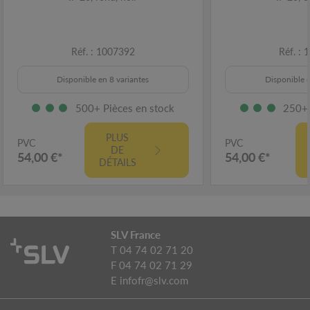
Réf. : 1007392
Réf. :
Disponible en 8 variantes
Disponible e
500+ Pièces en stock
250+ 
PLUS
PVC
PVC
DE
54,00 €*
54,00 €*
DÉTAILS
SLV France
T 04 74 02 71 20
F 04 74 02 71 29
E
infofr@slv.com