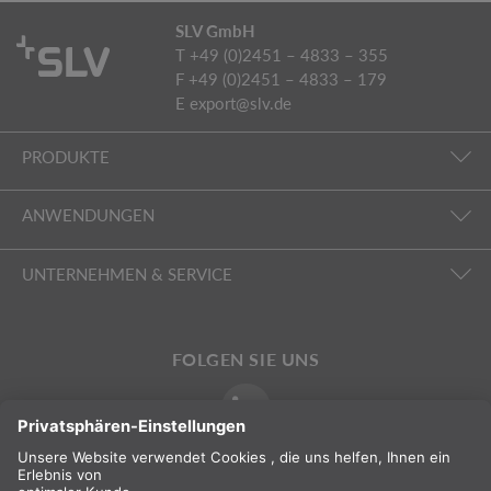
SLV GmbH
T +49 (0)2451 – 4833 – 355
F +49 (0)2451 – 4833 – 179
E
export@slv.de
PRODUKTE
ANWENDUNGEN
UNTERNEHMEN & SERVICE
FOLGEN SIE UNS
INTERNATIONAL